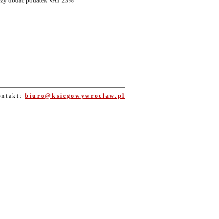
eży dodać podatek VAT 23%
ntakt:
biuro@ksiegowywroclaw.pl