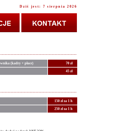
Dziś jest: 7 sierpnia 2026
ownika (kadry + płace)
70 zł
45 zł
150 zł za 1 h
250 zł za 1 h