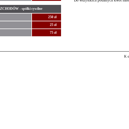
Do wszystkich podanych kwot nal
ODÓW - spółki cywilne
250 zł
25 zł
75 zł
Ko