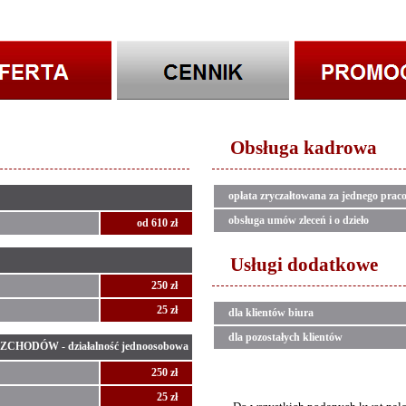
Obsługa kadrowa
opłata zryczałtowana za jednego prac
obsługa umów zleceń i o dzieło
od 610 zł
Usługi dodatkowe
250 zł
25 zł
dla klientów biura
dla pozostałych klientów
DÓW - działalność jednoosobowa
250 zł
25 zł